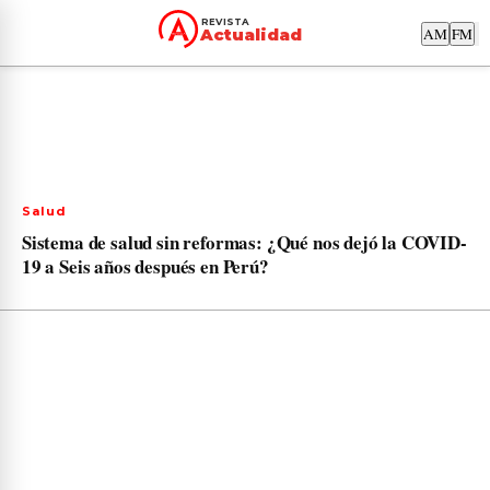
PORTADA
NACIONAL
ACTUALIDAD
EN CON
REVISTA
AM
FM
Actualidad
Salud
Sistema de salud sin reformas: ¿Qué nos dejó la COVID-
19 a Seis años después en Perú?