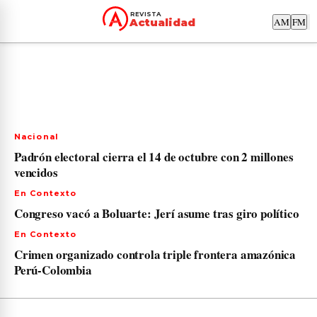
PORTADA
NACIONAL
ACTUALIDAD
EN CON
REVISTA
AM
FM
Actualidad
Nacional
Padrón electoral cierra el 14 de octubre con 2 millones
vencidos
En Contexto
Congreso vacó a Boluarte: Jerí asume tras giro político
En Contexto
Crimen organizado controla triple frontera amazónica
Perú-Colombia