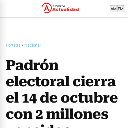
PORTADA
NACIONAL
ACTUALIDAD
REVISTA
AM
FM
Actualidad
Portada
›
Nacional
Padrón
electoral cierra
el 14 de octubre
con 2 millones