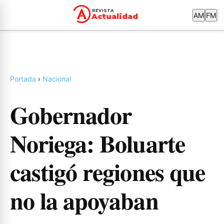
PORTADA
NACIONAL
ACTUALIDAD
REVISTA
AM
FM
Actualidad
Portada
›
Nacional
Gobernador
Noriega: Boluarte
castigó regiones que
no la apoyaban